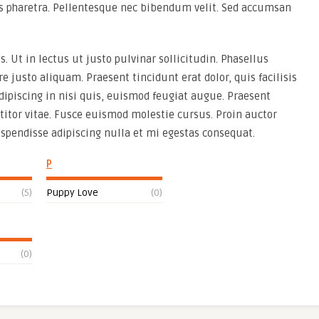
ros pharetra. Pellentesque nec bibendum velit. Sed accumsan
s. Ut in lectus ut justo pulvinar sollicitudin. Phasellus
re justo aliquam. Praesent tincidunt erat dolor, quis facilisis
adipiscing in nisi quis, euismod feugiat augue. Praesent
titor vitae. Fusce euismod molestie cursus. Proin auctor
uspendisse adipiscing nulla et mi egestas consequat.
P
(5)
Puppy Love
(0)
(0)