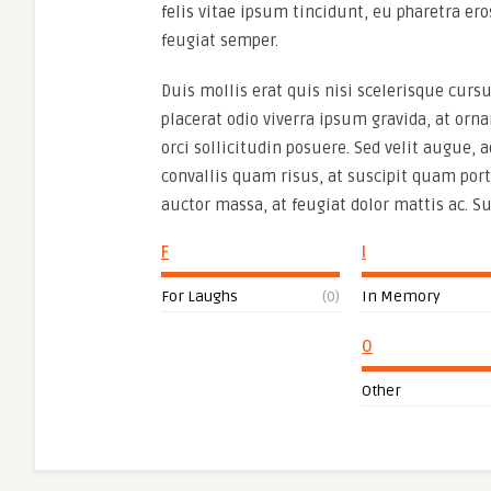
felis vitae ipsum tincidunt, eu pharetra e
feugiat semper.
Duis mollis erat quis nisi scelerisque cursu
placerat odio viverra ipsum gravida, at orna
orci sollicitudin posuere. Sed velit augue, 
convallis quam risus, at suscipit quam port
auctor massa, at feugiat dolor mattis ac. S
F
I
For Laughs
(0)
In Memory
O
Other